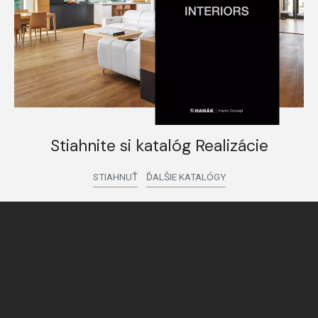
Stiahnite si katalóg Realizácie
STIAHNUŤ
ĎALŠIE KATALÓGY