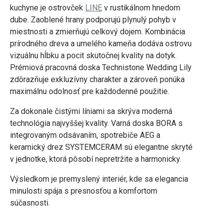
kuchyne je ostrovček
LINE
v rustikálnom hnedom
dube. Zaoblené hrany podporujú plynulý pohyb v
miestnosti a zmierňujú celkový dojem. Kombinácia
prírodného dreva a umelého kameňa dodáva ostrovu
vizuálnu hĺbku a pocit skutočnej kvality na dotyk.
Prémiová pracovná doska Technistone Wedding Lily
zdôrazňuje exkluzívny charakter a zároveň ponúka
maximálnu odolnosť pre každodenné použitie.
Za dokonale čistými líniami sa skrýva moderná
technológia najvyššej kvality. Varná doska BORA s
integrovaným odsávaním, spotrebiče AEG a
keramický drez SYSTEMCERAM sú elegantne skryté
v jednotke, ktorá pôsobí nepretržite a harmonicky.
Výsledkom je premyslený interiér, kde sa elegancia
minulosti spája s presnosťou a komfortom
súčasnosti.