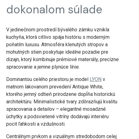
dokonalom súlade
V jedinečnom prostredí bývalého zámku vznikla
kuchyňa, ktorá citlivo spája históriu s moderným
poňatím luxusu. Atmosféra klenutých stropov a
mohutných stien poskytuje ideálne pozadie pre
dizajn, ktorý kombinuje prémiové materiály, precízne
spracovanie a jemne plynúce línie.
Dominantou celého priestoru je model
LYON
v
matnom lakovanom prevedení Antique White,
ktorého jemný odtieň prirodzene dopĺňa historickú
architektúru. Minimalistické tvary zdôrazňujú kvalitu
spracovania a detailov – elegantné mosadzné
úchytky a podsvietené vitríny dodávajú interiéru
pocit ľahkosti a vzdušnosti.
Centrálnym prvkom a vizuálnym stredobodom celej