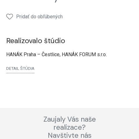
jedálenský
jedálenský
jedálenský
knižnica
kúpeľ
stôl
stôl
stôl
Pridať do obľúbených
Realizovalo štúdio
HANÁK Praha – Čestlice, HANÁK FORUM s.r.o.
DETAIL ŠTÚDIA
Zaujaly Vás naše
realizace?
Navštivte nás