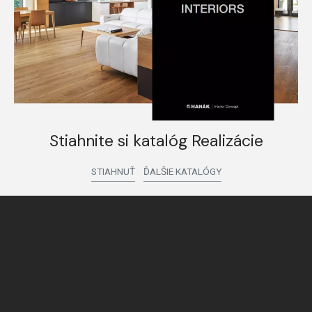
Stiahnite si katalóg Realizácie
STIAHNUŤ
ĎALŠIE KATALÓGY