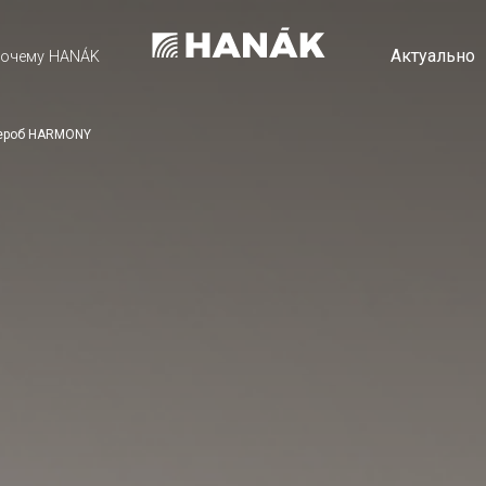
Актуально
очему HANÁK
дероб HARMONY