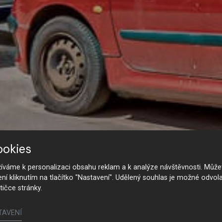
ookies
váme k personalizaci obsahu reklam a k analýze návštěvnosti. Můžet
ení kliknutím na tlačítko "Nastavení". Udělený souhlas je možné odvola
tičce stránky.
TAVENÍ