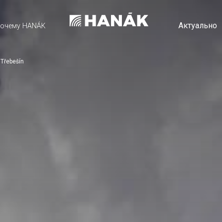
Актуально
очему HANÁK
 Třebešín