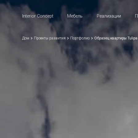
Interior Concept
Мебель
Реализации
П
Дом
Проекты развития
Портфолио
Образец квартиры Tulipa