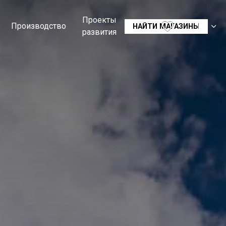
Проекты
Производство
RU
НАЙТИ МАГАЗИНЫ
развития
CS
SK
EN
DE
FR