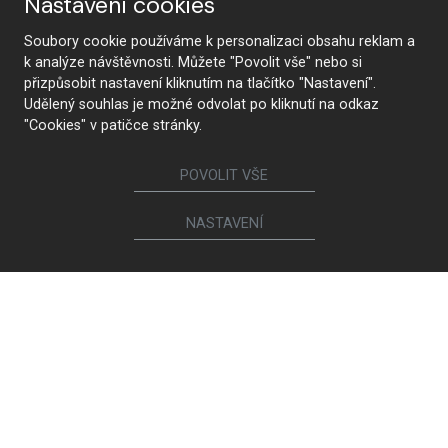
Nastavení cookies
Soubory cookie používáme k personalizaci obsahu reklam a
k analýze návštěvnosti. Můžete "Povolit vše" nebo si
Suivez-nous
přizpůsobit nastavení kliknutím na tlačítko "Nastavení".
Udělený souhlas je možné odvolat po kliknutí na odkaz
"Cookies" v patičce stránky.
Meubles
POVOLIT VŠE
Cuisines
Portes intérieures
NASTAVENÍ
Garde-robes et armoires
Lits et tables de chevet
Ensembles de meubles de salon
Tables à manger et tables basses
Chaises et fauteuils de salle à manger
Canapés et fauteuils
Bibliothèques et commodes
Salles de bains
Chambres d’enfant et d’étudiant