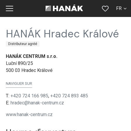
FR
CS
HANÁK Hradec Králové
SK
Distributeur agréé
EN
HANÁK CENTRUM s.r.o.
DE
Luční 890/25
RU
500 03 Hradec Králové
NAVIGUER SUR
T:
+420 724 166 985
,
+420 724 893 485
E:
hradec@hanak-centrum.cz
www.hanak-centrum.cz