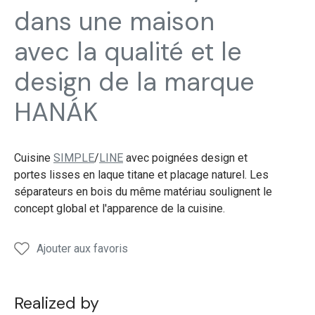
Simple
Simple
Simple
dans une maison
LIne
LIne
LIne
avec la qualité et le
design de la marque
HANÁK
Cuisine
SIMPLE
/
LINE
avec poignées design et
portes lisses en laque titane et placage naturel. Les
séparateurs en bois du même matériau soulignent le
concept global et l'apparence de la cuisine.
Ajouter aux favoris
Realized by