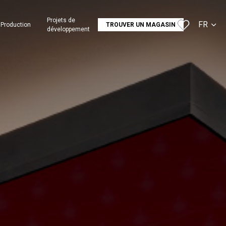
Projets de
FR
Production
TROUVER UN MAGASIN
développement
CS
SK
EN
DE
RU