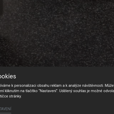
ookies
váme k personalizaci obsahu reklam a k analýze návštěvnosti. Můžet
ení kliknutím na tlačítko "Nastavení". Udělený souhlas je možné odvola
tičce stránky.
TAVENÍ