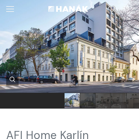
FR
CS
SK
EN
DE
RU
[Translate
to
Francouzština:]
AFI Home Karlín