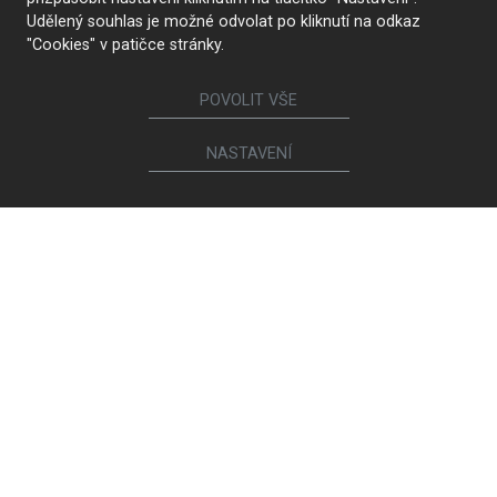
Udělený souhlas je možné odvolat po kliknutí na odkaz
"Cookies" v patičce stránky.
TROUVER UN MAGASIN
POVOLIT VŠE
Suivez-nous
NASTAVENÍ
Meubles
Cuisines
Portes intérieures
Garde-robes et armoires
Lits et tables de chevet
Ensembles de meubles de salon
Tables à manger et tables basses
Chaises et fauteuils de salle à manger
Canapés et fauteuils
Bibliothèques et commodes