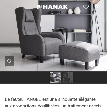
FR
CS
SK
EN
DE
RU
Le fauteuil ANGEL est une silhouette élégante
aux proportions équilibrées, un traitement précis