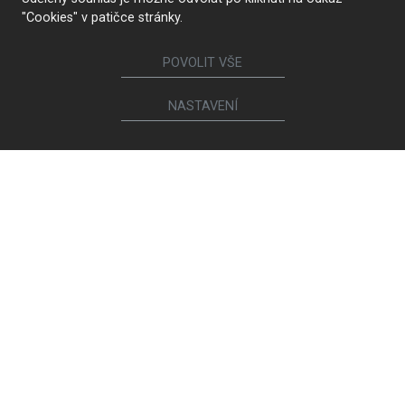
"Cookies" v patičce stránky.
POVOLIT VŠE
NASTAVENÍ
TROUVER UN MAGASIN
Suivez-nous
Meubles
Cuisines
Portes intérieures