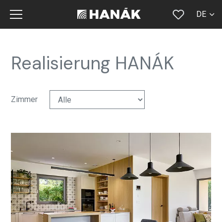
DE
CS
SK
Realisierung HANÁK
EN
RU
Zimmer
FR