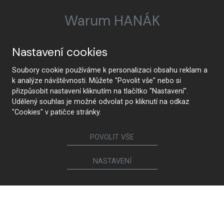
Warum HANÁK
Nastavení cookies
HANÁK Interior Concept
Tradition und
Soubory cookie používáme k personalizaci obsahu reklam a
Handwerkskunst
k analýze návštěvnosti. Můžete "Povolit vše" nebo si
přizpůsobit nastavení kliknutím na tlačítko "Nastavení".
Udělený souhlas je možné odvolat po kliknutí na odkaz
"Cookies" v patičce stránky.
Vom Entwurf bis zur
Modernste Technologie
POVOLIT VŠE
Realisierung
NASTAVENÍ
Premiumqualität und
Gesundheitliche
Nachhaltigkeit
Unbedenklichkeit