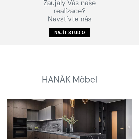
Zaujaly Vás naše
realizace?
Navštivte nás
NAJÍT STUDIO
HANÁK Möbel