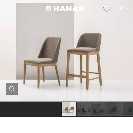
DE
CS
SK
EN
RU
FR