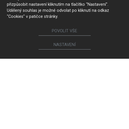
přizpůsobit nastavení kliknutím na tlačítko "Nastavení".
Udělený souhlas je možné odvolat po kliknutí na odkaz
"Cookies" v patičce stránky.
POVOLIT VŠE
NASTAVENÍ