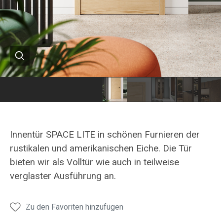
Hanák
Hanák
Hanák
Hanák
Haná
Möbel
Möbel
Möbel
Möbel
Möbe
Innentüren
Innentüren
Innentüren
Innentüren
Innen
Innentür SPACE LITE in schönen Furnieren der
SPACE-
SPACE-
SPACE-
SPACE-
SPAC
rustikalen und amerikanischen Eiche. Die Tür
LITE
LITE
LITE
LITE
LITE
bieten wir als Volltür wie auch in teilweise
VENEER
VENEER
Glastüren
Glastüren
Glast
verglaster Ausführung an.
Zu den Favoriten hinzufügen