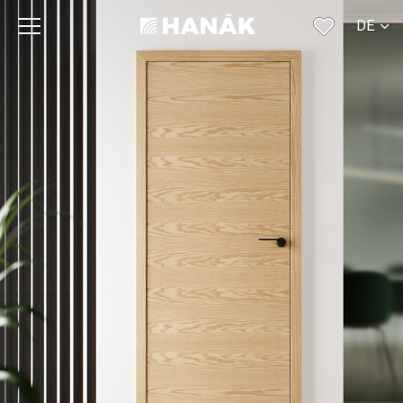
DE
CS
SK
EN
RU
FR