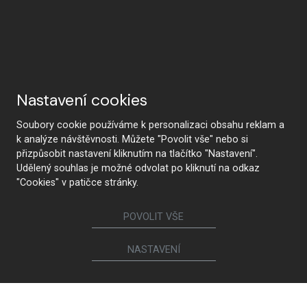
Nastavení cookies
Soubory cookie používáme k personalizaci obsahu reklam a
k analýze návštěvnosti. Můžete "Povolit vše" nebo si
přizpůsobit nastavení kliknutím na tlačítko "Nastavení".
Udělený souhlas je možné odvolat po kliknutí na odkaz
"Cookies" v patičce stránky.
POVOLIT VŠE
STUDIO SUCHEN
NASTAVENÍ
Folgen Sie uns