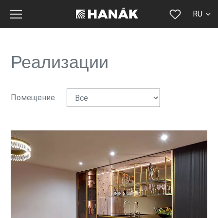
RU
CS
SK
Реализации
EN
DE
Помещение
FR