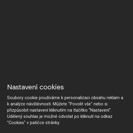
Почему HANÁK
Nastavení cookies
Soubory cookie používáme k personalizaci obsahu reklam a
k analýze návštěvnosti. Můžete "Povolit vše" nebo si
přizpůsobit nastavení kliknutím na tlačítko "Nastavení".
HANÁK Interior Concept
Традиции и ремесло
Udělený souhlas je možné odvolat po kliknutí na odkaz
"Cookies" v patičce stránky.