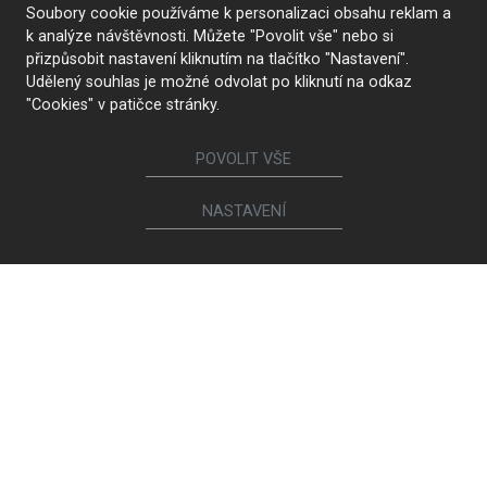
Soubory cookie používáme k personalizaci obsahu reklam a
k analýze návštěvnosti. Můžete "Povolit vše" nebo si
přizpůsobit nastavení kliknutím na tlačítko "Nastavení".
Udělený souhlas je možné odvolat po kliknutí na odkaz
"Cookies" v patičce stránky.
POVOLIT VŠE
NASTAVENÍ