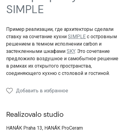
обеденный
обеденный
гостиная
SIMPLE
стол
стол
Пример реализации, где архитекторы сделали
ставку на сочетание кухни
SIMPLE
с островным
решением в темном исполнении carbon и
застекленными шкафами
SKY
. Это сочетание
предложило воздушное и самобытное решение
в рамках их открытого пространства,
соединяющего кухню с столовой и гостиной.
Добавить в избранное
Realizovalo studio
HANÁK Praha 13, HANÁK ProCeram