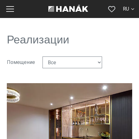
RU
CS
SK
Реализации
EN
DE
Помещение
FR