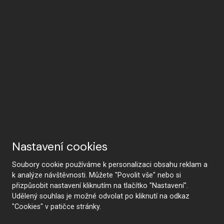
Почему HANÁK
Nastavení cookies
Soubory cookie používáme k personalizaci obsahu reklam a
k analýze návštěvnosti. Můžete "Povolit vše" nebo si
přizpůsobit nastavení kliknutím na tlačítko "Nastavení".
HANÁK Interior Concept
Традиции и ремесло
Udělený souhlas je možné odvolat po kliknutí na odkaz
"Cookies" v patičce stránky.