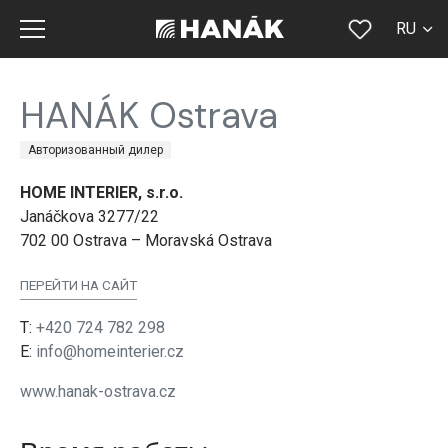
RU
CS
HANÁK Ostrava
SK
Авторизованный дилер
EN
HOME INTERIER, s.r.o.
DE
Janáčkova 3277/22
FR
702 00 Ostrava – Moravská Ostrava
ПЕРЕЙТИ НА САЙТ
T:
+420 724 782 298
E:
info@homeinterier.cz
www.hanak-ostrava.cz