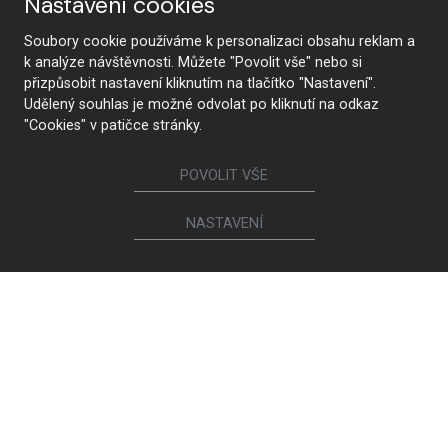
Nastavení cookies
Soubory cookie používáme k personalizaci obsahu reklam a
k analýze návštěvnosti. Můžete "Povolit vše" nebo si
Следите за нами
přizpůsobit nastavení kliknutím na tlačítko "Nastavení".
Udělený souhlas je možné odvolat po kliknutí na odkaz
"Cookies" v patičce stránky.
Мебель
POVOLIT VŠE
Кухни
Межкомнатные двери
NASTAVENÍ
Гардеробные и платяные шкафы
Кровати и прикроватные тумбы
Гостиные гарнитуры
Обеденные столы и журнальные столики
Обеденные стулья и кресла
Диваны и кресла
Книжные шкафы и комоды
Мебель для ванной комнаты
Детские и студенческие комнаты