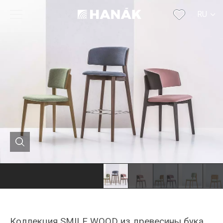
RU
CS
SK
EN
DE
FR
Коллекция SMILE WOOD из древесины бука