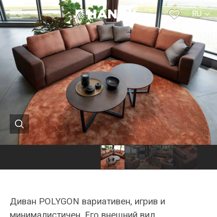
RU
CS
SK
EN
DE
FR
Диван POLYGON вариативен, игрив и
минималистичен. Его внешний вид