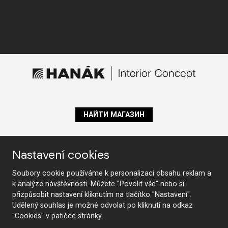
НАЙТИ МАГАЗИН
Nastavení cookies
Следите за нами
Soubory cookie používáme k personalizaci obsahu reklam a
k analýze návštěvnosti. Můžete "Povolit vše" nebo si
přizpůsobit nastavení kliknutím na tlačítko "Nastavení".
Мебель
Udělený souhlas je možné odvolat po kliknutí na odkaz
"Cookies" v patičce stránky.
Кухни