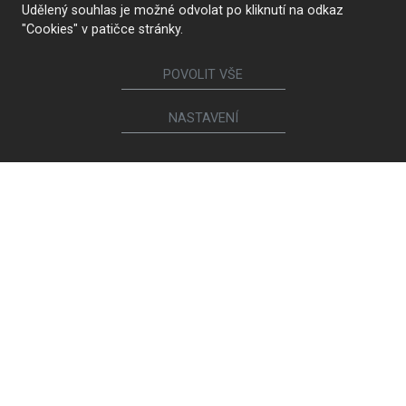
Udělený souhlas je možné odvolat po kliknutí na odkaz
"Cookies" v patičce stránky.
НАЙТИ МАГАЗИН
POVOLIT VŠE
Следите за нами
NASTAVENÍ
Мебель
Кухни
Межкомнатные двери
Гардеробные и платяные шкафы
Кровати и прикроватные тумбы
Гостиные гарнитуры
Обеденные столы и журнальные столики
Обеденные стулья и кресла
Диваны и кресла
Книжные шкафы и комоды