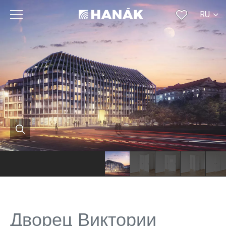
RU
CS
SK
EN
DE
FR
Дворец Виктории