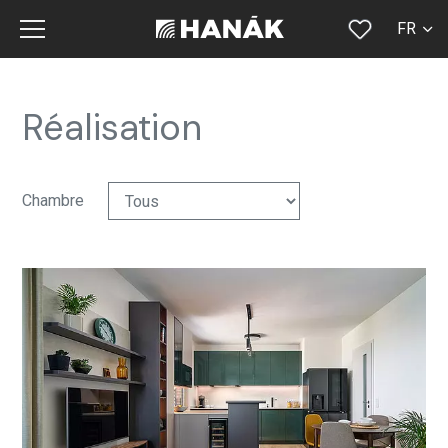
FR
CS
SK
Réalisation
EN
DE
Chambre
RU