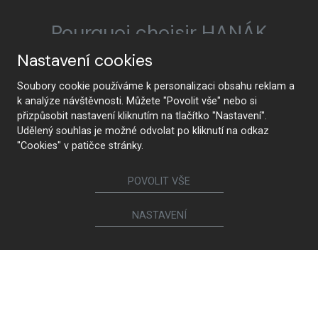
Pourquoi choisir HANÁK
Nastavení cookies
Soubory cookie používáme k personalizaci obsahu reklam a
HANÁK Interior Concept
Tradition et artisanat
k analýze návštěvnosti. Můžete "Povolit vše" nebo si
přizpůsobit nastavení kliknutím na tlačítko "Nastavení".
Udělený souhlas je možné odvolat po kliknutí na odkaz
"Cookies" v patičce stránky.
De la conception à la
La technologie de pointe
POVOLIT VŠE
réalisation
NASTAVENÍ
Qualité supérieure et
Innocuité
durabilité