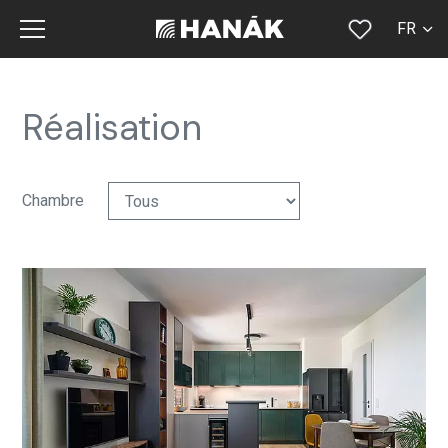
FR
CS
SK
Réalisation
EN
DE
Chambre
RU