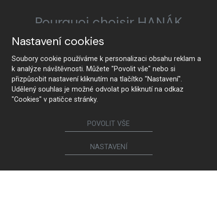
Pourquoi choisir HANÁK
Nastavení cookies
Soubory cookie používáme k personalizaci obsahu reklam a
HANÁK Interior Concept
Tradition et artisanat
k analýze návštěvnosti. Můžete "Povolit vše" nebo si
přizpůsobit nastavení kliknutím na tlačítko "Nastavení".
Udělený souhlas je možné odvolat po kliknutí na odkaz
"Cookies" v patičce stránky.
De la conception à la
La technologie de pointe
POVOLIT VŠE
réalisation
NASTAVENÍ
Qualité supérieure et
Innocuité
durabilité