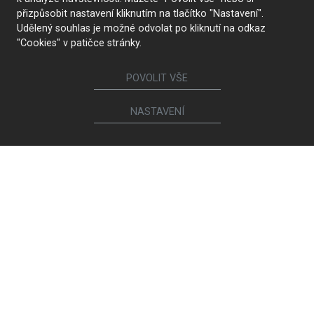
přizpůsobit nastavení kliknutím na tlačítko "Nastavení".
Udělený souhlas je možné odvolat po kliknutí na odkaz
"Cookies" v patičce stránky.
POVOLIT VŠE
NASTAVENÍ