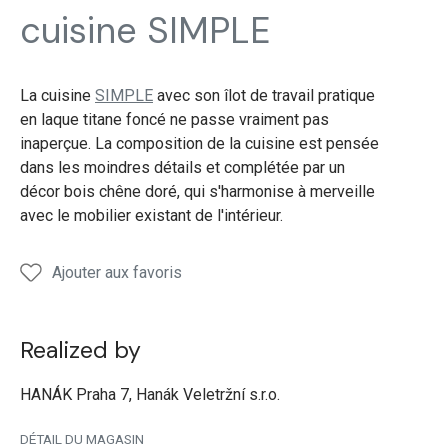
cuisine
cuisine
cuisine
cuisine
cuisi
cuisine SIMPLE
moderne
moderne
moderne
moderne
mode
SIMPLE
SIMPLE
SIMPLE
SIMPLE
SIMP
La cuisine
SIMPLE
avec son îlot de travail pratique
en laque titane foncé ne passe vraiment pas
inaperçue. La composition de la cuisine est pensée
dans les moindres détails et complétée par un
décor bois chêne doré, qui s'harmonise à merveille
avec le mobilier existant de l'intérieur.
Ajouter aux favoris
Realized by
HANÁK Praha 7, Hanák Veletržní s.r.o.
DÉTAIL DU MAGASIN