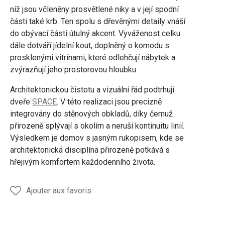
níž jsou včleněny prosvětlené niky a v její spodní
části také krb. Ten spolu s dřevěnými detaily vnáší
do obývací části útulný akcent. Vyváženost celku
dále dotváří jídelní kout, doplněný o komodu s
prosklenými vitrínami, které odlehčují nábytek a
zvýrazňují jeho prostorovou hloubku.
Architektonickou čistotu a vizuální řád podtrhují
dveře
SPACE
. V této realizaci jsou precizně
integrovány do stěnových obkladů, díky čemuž
přirozeně splývají s okolím a neruší kontinuitu linií.
Výsledkem je domov s jasným rukopisem, kde se
architektonická disciplína přirozeně potkává s
hřejivým komfortem každodenního života.
Ajouter aux favoris