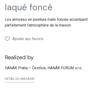
armoires
armoires
armoires
armoires
laqué foncé
Les armoires en peinture mate foncée accentuent
parfaitement l'atmosphère de la maison.
Ajouter aux favoris
Realized by
HANÁK Praha – Čestlice, HANÁK FORUM s.r.o.
DÉTAIL DU MAGASIN