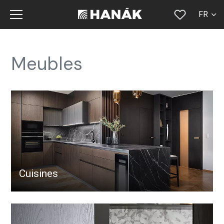
FR
CS
SK
Meubles
EN
DE
RU
Cuisines