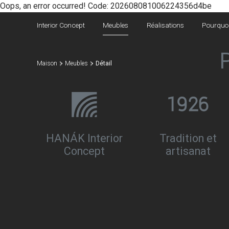
Oops, an error occurred! Code: 202608081006224356d4be
Interior Concept
Meubles
Réalisations
Pourquoi
Maison
Meubles
Détail
HANÁK Interior
Tradition et
Concept
artisanat