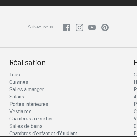
Suivez-nous
Réalisation
Tous
C
Cuisines
H
Salles à manger
P
Salons
A
Portes intérieures
P
Vestiaires
C
Chambres à coucher
V
Salles de bains
C
Chambres d’enfant et d’étudiant
E