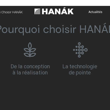
 Choisir HANÁK
Actualités
Pourquoi choisir HANÁ
De la conception
La technologie
à la réalisation
de pointe