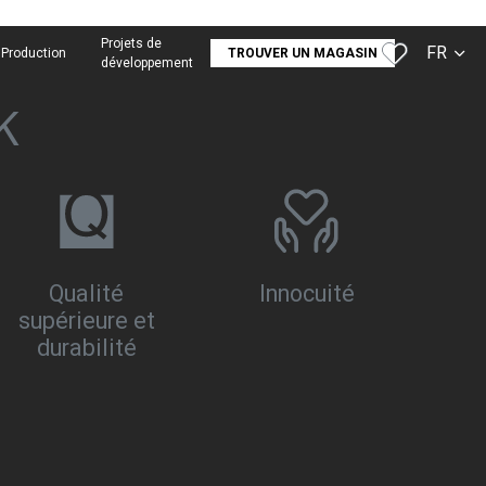
Projets de
FR
Production
TROUVER UN MAGASIN
développement
CS
K
SK
EN
DE
RU
Qualité
Innocuité
supérieure et
durabilité