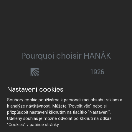
Pourquoi choisir HANÁK
HANÁK Interior Concept
Tradition et artisanat
Nastavení cookies
Soubory cookie používáme k personalizaci obsahu reklam a
k analýze návštěvnosti. Můžete "Povolit vše" nebo si
přizpůsobit nastavení kliknutím na tlačítko "Nastavení".
De la conception à la
La technologie de pointe
Udělený souhlas je možné odvolat po kliknutí na odkaz
réalisation
"Cookies" v patičce stránky.