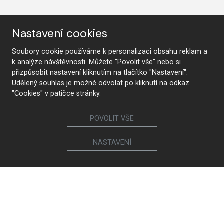
STUDIO SUCHEN
Nastavení cookies
Soubory cookie používáme k personalizaci obsahu reklam a
k analýze návštěvnosti. Můžete "Povolit vše" nebo si
Folgen Sie uns
přizpůsobit nastavení kliknutím na tlačítko "Nastavení".
Udělený souhlas je možné odvolat po kliknutí na odkaz
"Cookies" v patičce stránky.
Möbel
POVOLIT VŠE
Küchen
Innentüren
NASTAVENÍ
Garderoben und Kleiderschränke
Nachttische und Betten
Schrankwände
Esstische und Konferenztische
Esszimmerstühle und -sessel
Sitzgarnituren und Sessel