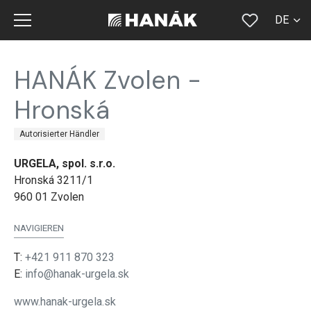
DE
CS
HANÁK Zvolen -
SK
Hronská
EN
Autorisierter Händler
RU
URGELA, spol. s.r.o.
FR
Hronská 3211/1
960 01 Zvolen
NAVIGIEREN
T:
+421 911 870 323
E:
info@hanak-urgela.sk
www.hanak-urgela.sk