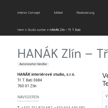
Interior Concept
Möbel
Realisierung
Heim
Studio suchen
HANÁK Zlín – Tř. T. Bati
HANÁK Zlín – Tř.
Autorisierter Händler
V
HANÁK interiérové studio, s.r.o.
Tř. T. Bati 3684
T
760 01 Zlín
NAVIGIEREN
T:
+420 731 874 687
,
+420 604 449 582