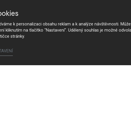
ookies
váme k personalizaci obsahu reklam a k analýze návštěvnosti. Můžet
ení kliknutím na tlačítko "Nastavení". Udělený souhlas je možné odvola
tičce stránky.
TAVENÍ
Folgen Sie uns
Realisierung
Alle
K
Küchen
G
Esszimmer
P
Wohnzimmer
A
Innentüren
E