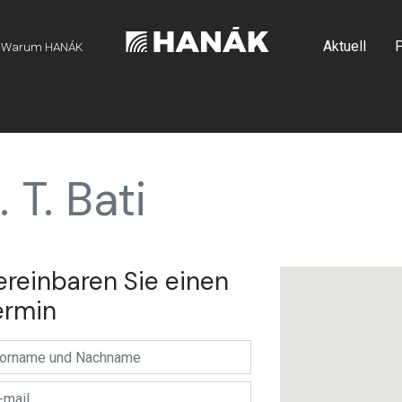
Aktuell
P
Warum HANÁK
 T. Bati
ereinbaren Sie einen
ermin