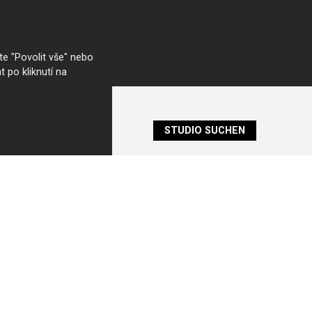
e "Povolit vše" nebo
t po kliknutí na
STUDIO SUCHEN
HANÁK
ontakt
eschichte
roduktion
ktuell
ntwickler Projekte