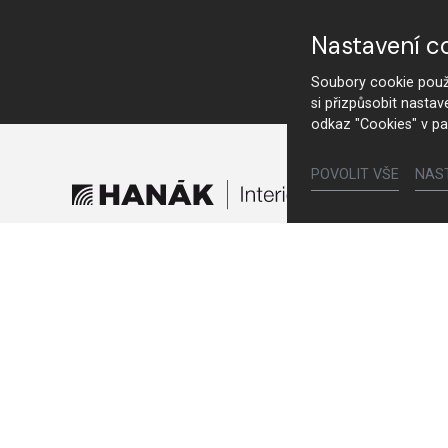
Nastavení c
Soubory cookie použí
si přizpůsobit nastav
odkaz "Cookies" v pa
POVOLIT VŠE
NAS
Möbel
Küchen
Innentüren
Garderoben und Kleiderschränke
Nachttische und Betten
Schrankwände