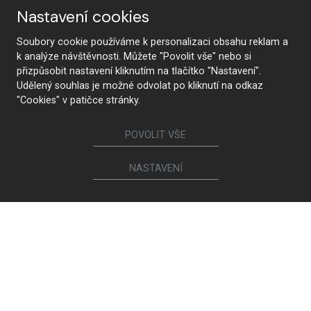
Nastavení cookies
Soubory cookie používáme k personalizaci obsahu reklam a
Folgen Sie uns
k analýze návštěvnosti. Můžete "Povolit vše" nebo si
přizpůsobit nastavení kliknutím na tlačítko "Nastavení".
Udělený souhlas je možné odvolat po kliknutí na odkaz
"Cookies" v patičce stránky.
Möbel
POVOLIT VŠE
Küchen
Innentüren
NASTAVENÍ
Garderoben und Kleiderschränke
Nachttische und Betten
Schrankwände
Esstische und Konferenztische
Esszimmerstühle und -sessel
Sitzgarnituren und Sessel
Bücherregale und Kommoden
Badezimmer
Kinder- und Studentenzimmer