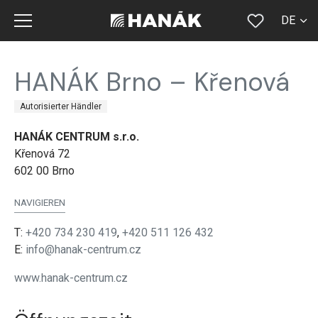
DE
CS
HANÁK Brno – Křenová
SK
Autorisierter Händler
EN
HANÁK CENTRUM s.r.o.
RU
Křenová 72
FR
602 00 Brno
NAVIGIEREN
T:
+420 734 230 419
,
+420 511 126 432
E:
info@hanak-centrum.cz
www.hanak-centrum.cz