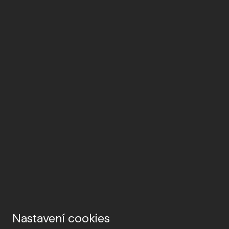
Vom Entwurf bis zur
Modernste Technologie
Realisierung
Premiumqualität und
Gesundheitliche
Nachhaltigkeit
Unbedenklichkeit
Nastavení cookies