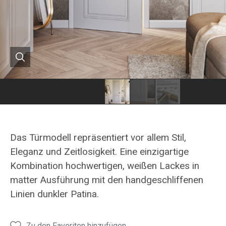
Tür
Tür
MILANO
MILANO
aus
aus
Das Türmodell repräsentiert vor allem Stil,
der
der
Eleganz und Zeitlosigkeit. Eine einzigartige
HANÁK-
HANÁK-
Kombination hochwertigen, weißen Lackes in
Kollektion
Kollektion
matter Ausführung mit den handgeschliffenen
Linien dunkler Patina.
Zu den Favoriten hinzufügen