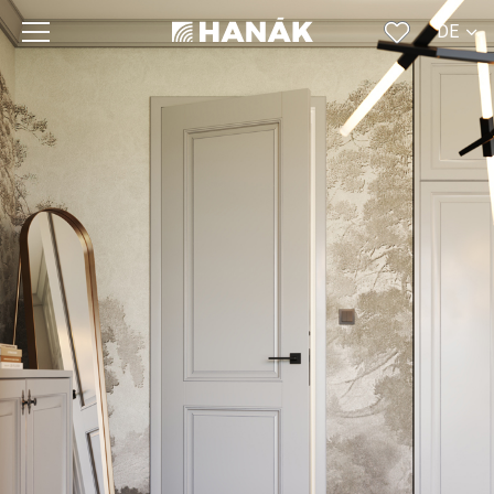
DE
CS
SK
EN
RU
FR