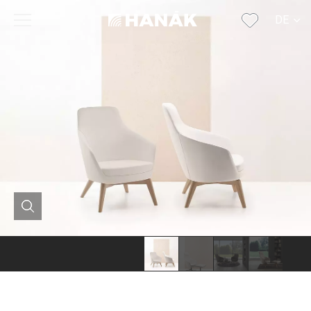
DE
CS
SK
EN
RU
FR