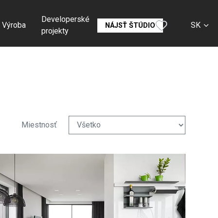
Developerské
Výroba
SK
NÁJSŤ ŠTÚDIO
projekty
CS
EN
DE
RU
Miestnosť
FR