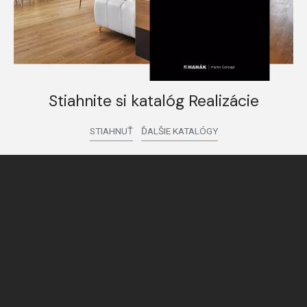
Stiahnite si katalóg Realizácie
STIAHNUŤ
ĎALŠIE KATALÓGY