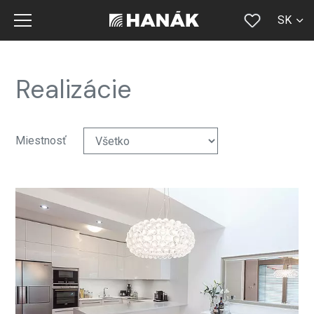
SK
CS
EN
Realizácie
DE
RU
Miestnosť
FR