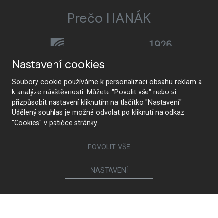
Prečo HANÁK
Nastavení cookies
HANÁK Interior Concept
Tradícia a remeslo
Soubory cookie používáme k personalizaci obsahu reklam a
k analýze návštěvnosti. Můžete "Povolit vše" nebo si
přizpůsobit nastavení kliknutím na tlačítko "Nastavení".
Udělený souhlas je možné odvolat po kliknutí na odkaz
Od návrhu po realizáciu
Najmodernejšie technológie
"Cookies" v patičce stránky.
POVOLIT VŠE
Prémiová kvalita a
Zdravotná neškodnosť
NASTAVENÍ
udržateľnosť