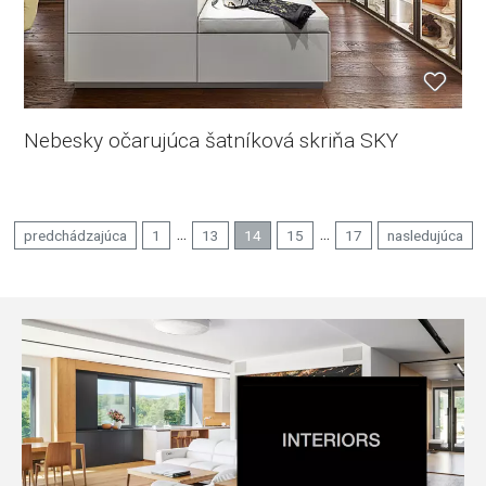
Nebesky očarujúca šatníková skriňa SKY
...
...
predchádzajúca
1
13
14
15
17
nasledujúca