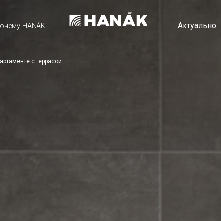
Актуально
очему HANÁK
артаменте с террасой