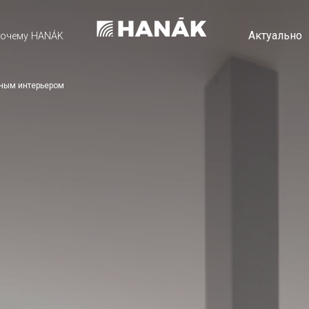
Актуально
очему HANÁK
ьным интерьером