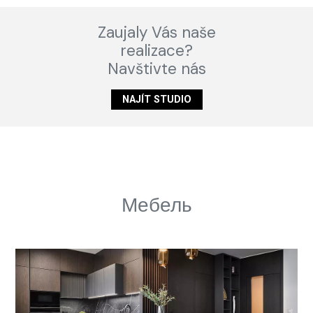
Zaujaly Vás naše
realizace?
Navštivte nás
NAJÍT STUDIO
Мебель