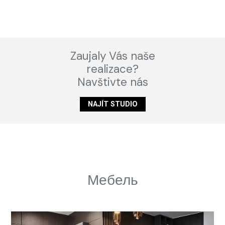
Zaujaly Vás naše
realizace?
Navštivte nás
NAJÍT STUDIO
Мебель