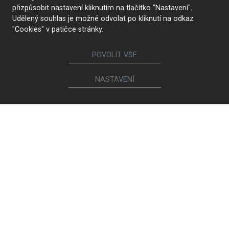
přizpůsobit nastavení kliknutím na tlačítko "Nastavení".
Udělený souhlas je možné odvolat po kliknutí na odkaz
"Cookies" v patičce stránky.
POVOLIT VŠE
NASTAVENÍ