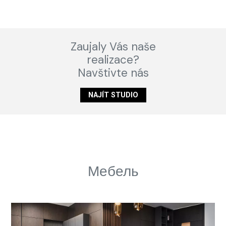
Zaujaly Vás naše
realizace?
Navštivte nás
NAJÍT STUDIO
Мебель