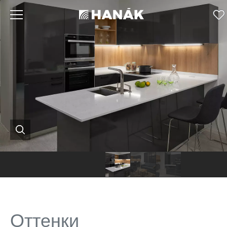
Hanák
Hanák
Hanák
nábytek
nábytek
nábytek
кухня
кухня
кухня
Оттенки