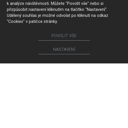
k analýze návštěvnosti. Můžete "Povolit vše" nebo si
přizpůsobit nastavení kliknutím na tlačítko "Nastavení".
Udělený souhlas je možné odvolat po kliknutí na odkaz
"Cookies" v patičce stránky.
POVOLIT VŠE
NASTAVENÍ