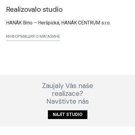
Realizovalo studio
HANÁK Brno – Heršpická, HANÁK CENTRUM s.r.o.
ИНФОРМАЦИЯ О МАГАЗИНЕ
Zaujaly Vás naše
realizace?
Navštivte nás
NAJÍT STUDIO