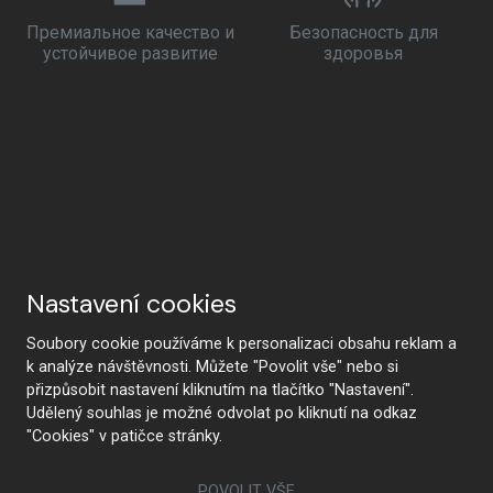
Премиальное качество и
Безопасность для
устойчивое развитие
здоровья
Nastavení cookies
Soubory cookie používáme k personalizaci obsahu reklam a
k analýze návštěvnosti. Můžete "Povolit vše" nebo si
přizpůsobit nastavení kliknutím na tlačítko "Nastavení".
Udělený souhlas je možné odvolat po kliknutí na odkaz
"Cookies" v patičce stránky.
POVOLIT VŠE