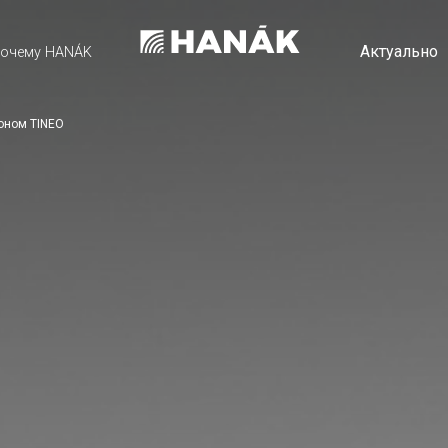
Актуально
очему HANÁK
оном TINEO