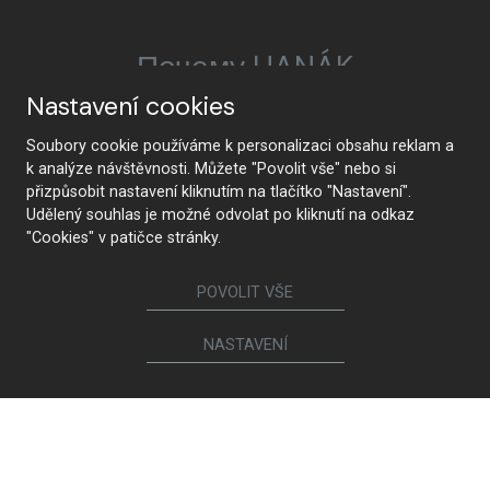
Почему HANÁK
Nastavení cookies
Soubory cookie používáme k personalizaci obsahu reklam a
HANÁK Interior Concept
Традиции и ремесло
k analýze návštěvnosti. Můžete "Povolit vše" nebo si
přizpůsobit nastavení kliknutím na tlačítko "Nastavení".
Udělený souhlas je možné odvolat po kliknutí na odkaz
"Cookies" v patičce stránky.
От разработки до
Самые современные
POVOLIT VŠE
реализации
технологии
NASTAVENÍ
Премиальное качество и
Безопасность для
устойчивое развитие
здоровья