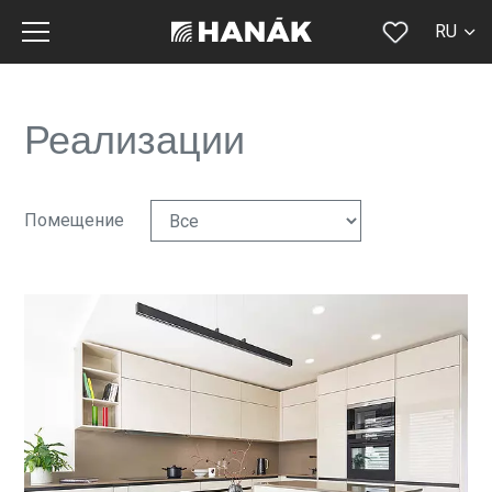
RU
CS
SK
Реализации
EN
DE
Помещение
FR