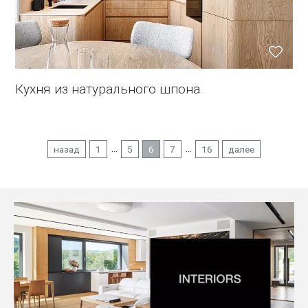
Кухня из натурального шпона
...
...
назад
1
5
6
7
16
далее