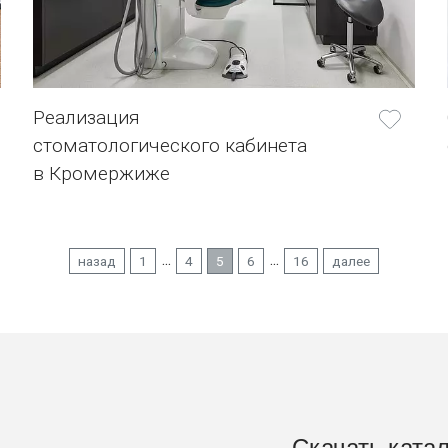
Реализация
стоматологического кабинета
в Кромержиже
...
...
назад
1
4
5
6
16
далее
Скачать катало