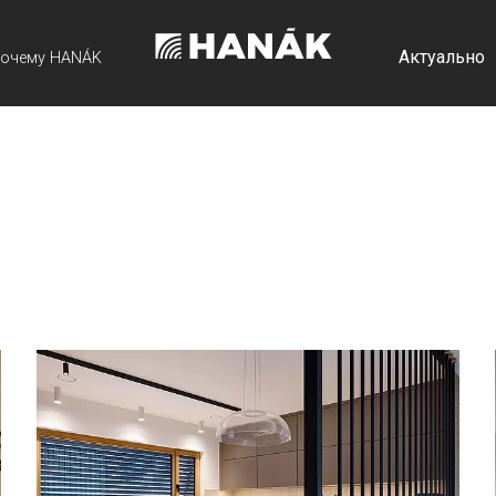
Актуально
очему HANÁK