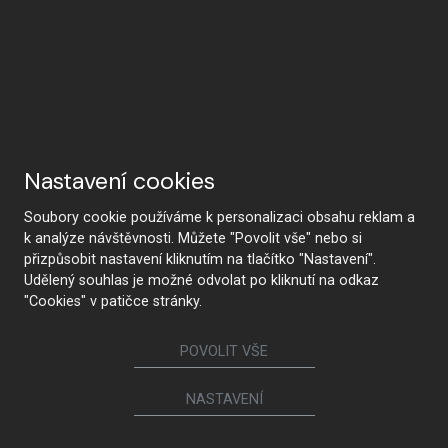
Почему HANÁK
Nastavení cookies
Soubory cookie používáme k personalizaci obsahu reklam a
k analýze návštěvnosti. Můžete "Povolit vše" nebo si
HANÁK Interior Concept
Традиции и ремесло
přizpůsobit nastavení kliknutím na tlačítko "Nastavení".
Udělený souhlas je možné odvolat po kliknutí na odkaz
"Cookies" v patičce stránky.
POVOLIT VŠE
От разработки до
Самые современные
реализации
технологии
NASTAVENÍ