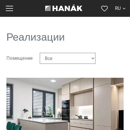
RU
CS
SK
Реализации
EN
DE
Помещение
FR